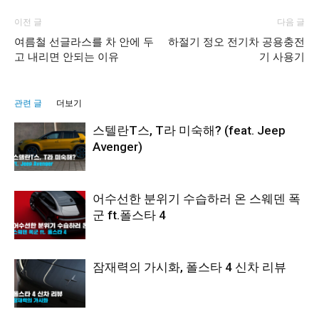
이전 글
다음 글
여름철 선글라스를 차 안에 두
하절기 정오 전기차 공용충전
고 내리면 안되는 이유
기 사용기
관련 글
더보기
스텔란T스, T라 미숙해? (feat. Jeep
Avenger)
어수선한 분위기 수습하러 온 스웨덴 폭
군 ft.폴스타 4
잠재력의 가시화, 폴스타 4 신차 리뷰