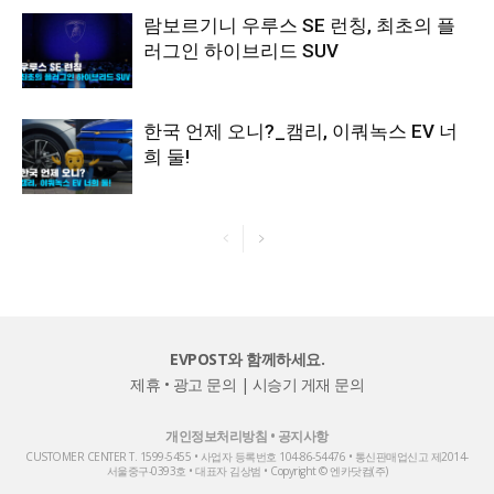
람보르기니 우루스 SE 런칭, 최초의 플
러그인 하이브리드 SUV
한국 언제 오니?_캠리, 이쿼녹스 EV 너
희 둘!
EVPOST와 함께하세요.
제휴 • 광고 문의
|
시승기 게재 문의
개인정보처리방침
•
공지사항
CUSTOMER CENTER T. 1599-5455 • 사업자 등록번호 104-86-54476 • 통신판매업신고 제2014-
서울중구-0393호 • 대표자 김상범 • Copyright © 엔카닷컴(주)