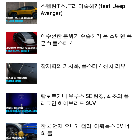
스텔란T스, T라 미숙해? (feat. Jeep
Avenger)
어수선한 분위기 수습하러 온 스웨덴 폭
군 ft.폴스타 4
잠재력의 가시화, 폴스타 4 신차 리뷰
람보르기니 우루스 SE 런칭, 최초의 플
러그인 하이브리드 SUV
한국 언제 오니?_캠리, 이쿼녹스 EV 너
희 둘!