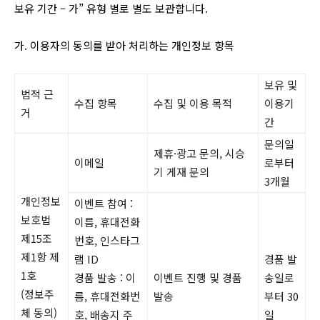
보유 기간 – 가” 유형 별로 별도 보관합니다.
가. 이용자의 동의를 받아 처리하는 개인정보 항목
보유 및
법적 근
수집 항목
수집 및 이용 목적
이용기
거
간
문의일
제휴·광고 문의, 시승
이메일
로부터
기 게재 문의
3개월
개인정보
이벤트 참여 :
보호법
이름, 휴대전화
제15조
번호, 인스타그
제1항 제
램 ID
경품 발
1호
경품 발송 : 이
이벤트 진행 및 경품
송일로
(정보주
름, 휴대전화번
발송
부터 30
체 동의)
호, 배송지 주
일