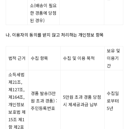
소(배송이 필요
한 경품에 당첨
된 경우)
나. 이용자의 동의를 받지 않고 처리하는 개인정보 항목
보유 및
법적 근거
수집 항목
수집 및 이용 목적
이용기
간
소득세법
제21조,
제127조,
경품 발송(5만
수집일
제164조,
5만원 초과 경품 당첨
원 초과 경품) :
로부터
개인정보
시 제세공과금 납부
주민등록번호
5년
보호법 제
15조 제1
항 제2호