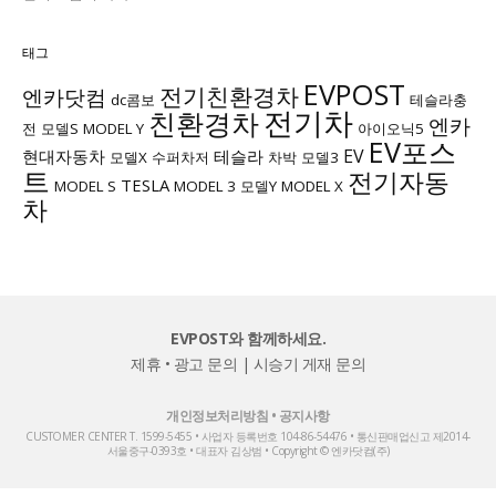
태그
EVPOST
전기친환경차
엔카닷컴
dc콤보
테슬라충
전기차
친환경차
엔카
전
모델S
MODEL Y
아이오닉5
EV포스
EV
현대자동차
테슬라
모델X
수퍼차저
차박
모델3
트
전기자동
TESLA
MODEL S
MODEL 3
모델Y
MODEL X
차
EVPOST와 함께하세요.
제휴 • 광고 문의
|
시승기 게재 문의
개인정보처리방침
•
공지사항
CUSTOMER CENTER T. 1599-5455 • 사업자 등록번호 104-86-54476 • 통신판매업신고 제2014-
서울중구-0393호 • 대표자 김상범 • Copyright © 엔카닷컴(주)