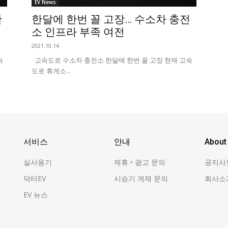
EV News
한
한달에 한번 꼴 고장… 수소차 충전
소 인프라 부족 여전
2021.10.14
속
고속도로 수소차 충전소 한달에 한번 꼴 고장 현재 고속
도로 휴게소...
서비스
안내
About
실사용기
제휴 • 광고 문의
공지사
닥터EV
시승기 게재 문의
회사소
EV 뉴스