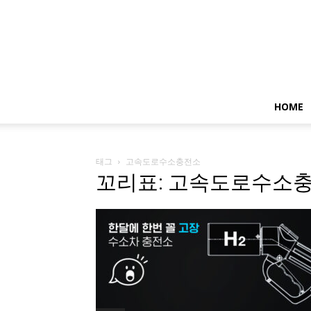
HOME
태그
고속도로수소충전소
꼬리표: 고속도로수소