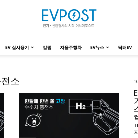
EV 실사용기
칼럼
자율주행차
EV뉴스
닥터EV
EVPOST
충전소
태
T