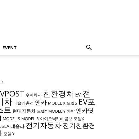
EVENT
그
전
EVPOST
친환경차
EV
수퍼차저
기차
EV포
엔카
테슬라충전
MODEL X
모델S
스트
엔카닷
현대자동차
모델Y
MODEL Y
차박
컴
MODEL S
MODEL 3
아이오닉5
dc콤보
모델X
전기자동차
전기친환경
ESLA
테슬라
차
모델3