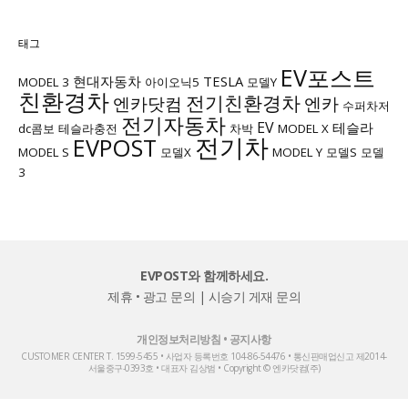
태그
EV포스트
현대자동차
TESLA
MODEL 3
아이오닉5
모델Y
친환경차
전기친환경차
엔카닷컴
엔카
수퍼차저
전기자동차
EV
테슬라
dc콤보
테슬라충전
차박
MODEL X
전기차
EVPOST
MODEL S
모델X
MODEL Y
모델S
모델
3
EVPOST와 함께하세요.
제휴 • 광고 문의
|
시승기 게재 문의
개인정보처리방침
•
공지사항
CUSTOMER CENTER T. 1599-5455 • 사업자 등록번호 104-86-54476 • 통신판매업신고 제2014-
서울중구-0393호 • 대표자 김상범 • Copyright © 엔카닷컴(주)