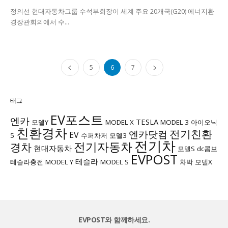
정의선 현대자동차그룹 수석부회장이 세계 주요 20개국(G20) 에너지환
경장관회의에서 수...
5
6
7
태그
EV포스트
엔카
TESLA
모델Y
MODEL X
MODEL 3
아이오닉
친환경차
전기친환
엔카닷컴
EV
5
수퍼차저
모델3
전기차
전기자동차
경차
현대자동차
모델S
dc콤보
EVPOST
테슬라
테슬라충전
MODEL Y
MODEL S
차박
모델X
EVPOST와 함께하세요.