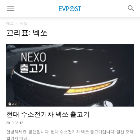
태그
넥쏘
꼬리표: 넥쏘
출고기
현대 수소전기차 넥쏘 출고기
2019.08.12
안녕하세요. 굳맨입니다. 현대 수소전기차 넥쏘 출고기입니다! 일산 모터
빌리지 ​매장...