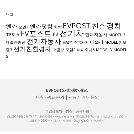
태그
EVPOST
친환경차
엔카
엔카닷컴
모델X
차박
전기차
EV포스트
EV
TESLA
현대자동차
MODEL 3
전기자동차
테슬라
테슬라충전
모델Y
수퍼차저
MODEL X
모
전기친환경차
델3
dc콤보
모델S
아이오닉5
MODEL Y
MODEL
S
EVPOST와 함께하세요.
제휴 • 광고 문의
|
시승기 게재 문의
개인정보처리방침
•
공지사항
CUSTOMER CENTER T. 1599-5455 • 사업자 등록번호 104-86-54476 • 통신판매업신고 제2014-
서울중구-0393호 • 대표자 김상범 • Copyright © 엔카닷컴(주)