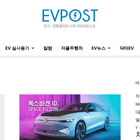
EV 실사용기
칼럼
자율주행차
EV뉴스
닥터EV
EVPOST
태
차
M
델
Y