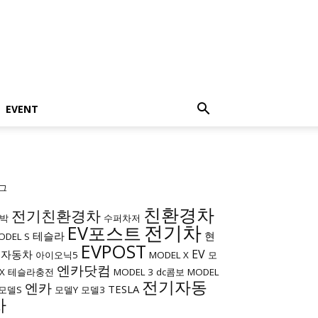
EVENT
그
친환경차
전기친환경차
박
수퍼차저
전기차
EV포스트
테슬라
현
ODEL S
EVPOST
EV
대자동차
아이오닉5
MODEL X
모
엔카닷컴
X
테슬라충전
MODEL 3
dc콤보
MODEL
전기자동
엔카
TESLA
모델S
모델Y
모델3
차