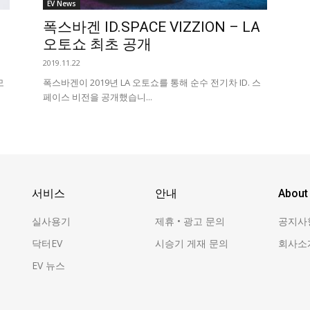
EV News
폭스바겐 ID.SPACE VIZZION – LA
오토쇼 최초 공개
2019.11.22
모
폭스바겐이 2019년 LA 오토쇼를 통해 순수 전기차 ID. 스
페이스 비전을 공개했습니...
서비스
안내
About
실사용기
제휴 • 광고 문의
공지사
닥터EV
시승기 게재 문의
회사소
EV 뉴스