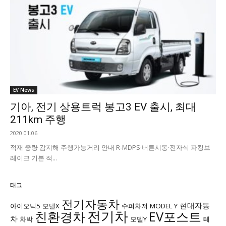
EV News
기아, 전기 상용트럭 봉고3 EV 출시, 최대
211km 주행
2020.01.06
적재 중량 감지해 주행가능거리 안내 R-MDPS·버튼시동·전자식 파킹브
레이크 기본 적...
태그
전기자동차
현대자동
아이오닉5
모델X
수퍼차저
MODEL Y
전기차
친환경차
EV포스트
차
차박
모델Y
테