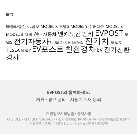
태그
테슬라충전
dc콤보
MODEL X
모델3
MODEL Y
수퍼차저
MODEL S
EVPOST
엔카닷컴
엔카
현대자동차
MODEL 3
차박
모
전기차
전기자동차
테슬라
델S
아이오닉5
모델X
EV포스트
친환경차
전기친환
EV
TESLA
모델Y
경차
EVPOST와 함께하세요.
제휴 • 광고 문의
|
시승기 게재 문의
개인정보처리방침
•
공지사항
CUSTOMER CENTER T. 1599-5455 • 사업자 등록번호 104-86-54476 • 통신판매업신고 제2014-
서울중구-0393호 • 대표자 김상범 • Copyright © 엔카닷컴(주)