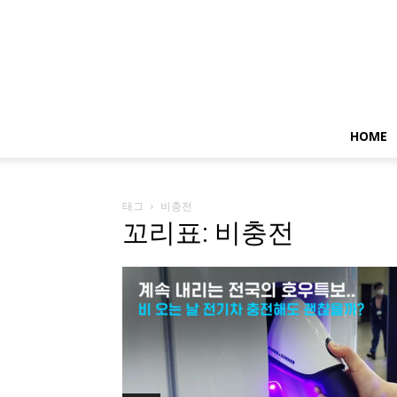
HOME
태그
비충전
꼬리표: 비충전