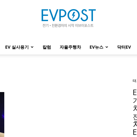
EV 실사용기
칼럼
자율주행차
EV뉴스
닥터EV
EVPOST
태