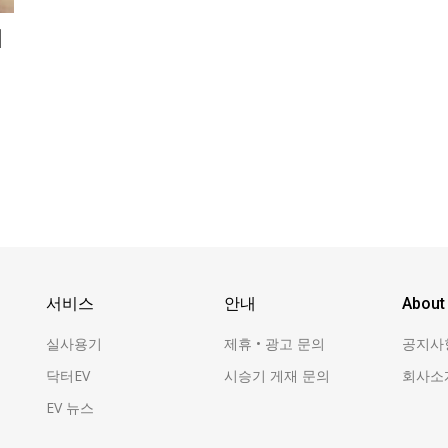
비
서비스
안내
About
실사용기
제휴 • 광고 문의
공지사
닥터EV
시승기 게재 문의
회사소
EV 뉴스