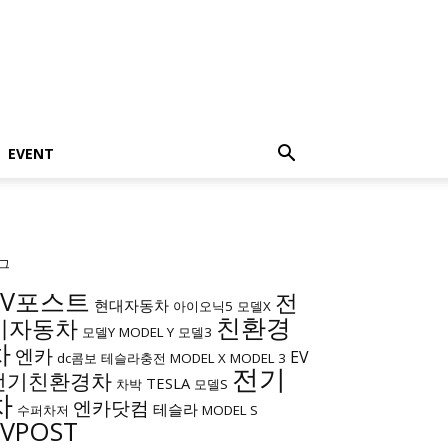
EVENT
그
EV포스트
전
현대자동차
아이오닉5
모델X
친환경
기자동차
모델Y
MODEL Y
모델3
차
엔카
EV
dc콤보
테슬라충전
MODEL X
MODEL 3
전기
전기친환경차
TESLA
차박
모델S
차
엔카닷컴
테슬라
수퍼차저
MODEL S
EVPOST