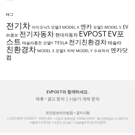
태그
전기차
엔카
EV
아이오닉5
모델3
MODEL X
모델S
MODEL S
EVPOST
EV포
전기자동차
현대자동차
dc콤보
스트
전기친환경차
TESLA
테슬라
테슬라충전
모델Y
친환경차
엔카닷
MODEL 3
모델X
차박
MODEL Y
수퍼차저
컴
EVPOST와 함께하세요.
제휴 • 광고 문의
|
시승기 게재 문의
개인정보처리방침
•
공지사항
CUSTOMER CENTER T. 1599-5455 • 사업자 등록번호 104-86-54476 • 통신판매업신고 제2014-
서울중구-0393호 • 대표자 김상범 • Copyright © 엔카닷컴(주)