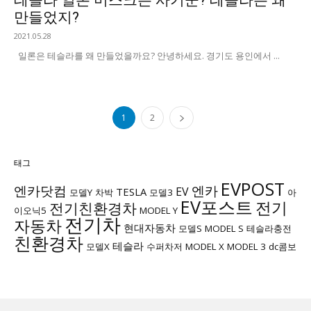
만들었지?
2021.05.28
일론은 테슬라를 왜 만들었을까요? 안녕하세요. 경기도 용인에서 ...
1
2
태그
EVPOST
엔카닷컴
엔카
EV
TESLA
모델Y
차박
모델3
아
EV포스트
전기
전기친환경차
이오닉5
MODEL Y
전기차
자동차
현대자동차
모델S
MODEL S
테슬라충전
친환경차
테슬라
모델X
수퍼차저
MODEL X
MODEL 3
dc콤보