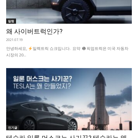
칼럼
왜 사이버트럭인가?
2021.07.19
안녕하세요,
일렉트릭 쇼크입니다. 요약 ➊ 픽업트럭은 미국 자동차
시장의 20...
인기글
테슬라 일론 머스크는 사기꾼? 테슬라는 왜