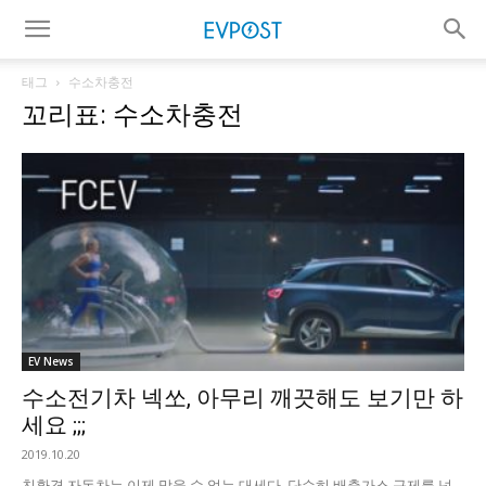
태그
수소차충전
꼬리표: 수소차충전
EV News
수소전기차 넥쏘, 아무리 깨끗해도 보기만 하
세요 ;;;
2019.10.20
친환경 자동차는 이제 막을 수 없는 대세다. 단순히 배출가스 규제를 넘