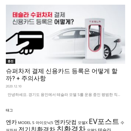
충전
슈퍼차저 결제 신용카드 등록은 어떻게 할
까? + 주의사항
2020.12.10
안녕하세요. 경기도 용인에서 테슬라 모델 S를 운용 중인 평범한 직...
태그
EV포스트
엔카
엔카닷컴
MODEL S
아이오닉5
모델X
수
친환경차
전기친환경차
테슬라
퍼차저
모델S