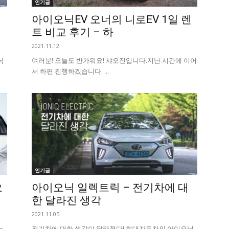
인기글
아이오닉EV 오너의 니로EV 1일 렌
트 비교 후기 – 하
2021.11.12
닉
여러분! 오늘도 반가워요! 샤오진입니다. ​지난 시간에 이어
서 하편 진행하겠습니다. ...
인기글
오
아이오닉 일렉트릭 – 전기차에 대
한 달라진 생각
2021.11.05
~
전기차에 대한 생각이 달라졌다! 현대자동차의 아이오닉