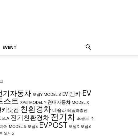
EVENT
그
EV
전기자동차
엔카
EV
모델Y
MODEL 3
포스트
현대자동차
차박
MODEL Y
MODEL X
친환경차
엔카닷컴
테슬라
테슬라충전
전기차
전기친환경차
ESLA
dc콤보
수
EVPOST
차저
MODEL S
모델S
모델X
모델3
이오닉5