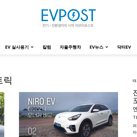
EV 실사용기
칼럼
자율주행차
EV뉴스
닥터EV
EVPOST
트릭
태
T
퍼
아