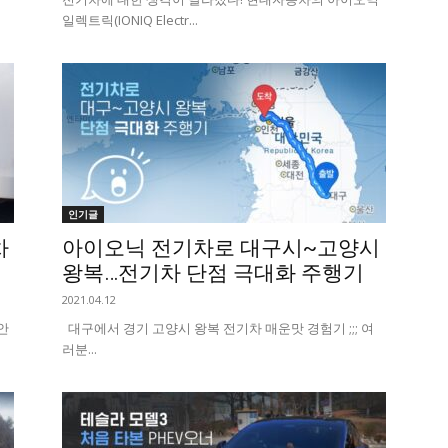
일렉트릭(IONIQ Electr...
인기글
차
아이오닉 전기차로 대구시~고양시
왕복…전기차 단점 극대화 주행기
2021.04.12
안
대구에서 경기 고양시 왕복 전기차 매운맛 경험기 ;;; 여
러분...