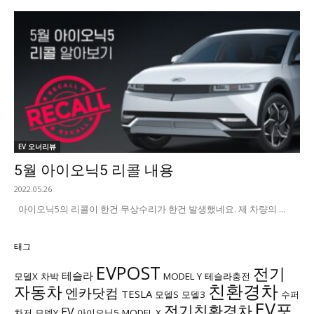
EV 오너리뷰
5월 아이오닉5 리콜 내용
2022.05.26
아이오닉5의 리콜이 한건 무상수리가 한건 발생했네요. 제 차량의 ...
태그
EVPOST
전기
테슬라
모델X
차박
MODEL Y
테슬라충전
친환경차
자동차
엔카닷컴
TESLA
모델S
모델3
수퍼
EV포
전기친환경차
EV
차저
모델Y
아이오닉5
MODEL X