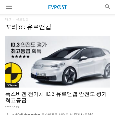
태그
유로앤캡
꼬리표: 유로앤캡
EV News
폭스바겐 전기차 ID.3 유로앤캡 안전도 평가
최고등급
2020.10.29
Euro NCAP ★★★★★ 폭스바겐은 브랜드 첫 전기차 모델인 ...