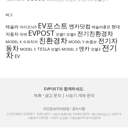
태그
EV포스트
엔카닷컴
테슬라
현대
아이오닉5
테슬라충전
EVPOST
전기친환경차
자동차
차박
모델Y
모델X
친환경차
전기자
MODEL X
수퍼차저
MODEL Y
dc콤보
전기
동차
엔카
TESLA
MODEL S
모델S
MODEL 3
모델3
차
EV
EVPOST와 함께하세요.
제휴 • 광고 문의
|
시승기 게재 문의
개인정보처리방침
•
공지사항
CUSTOMER CENTER T. 1599-5455 • 사업자 등록번호 104-86-54476 • 통신판매업신고 제2014-
서울중구-0393호 • 대표자 김상범 • Copyright © 엔카닷컴(주)