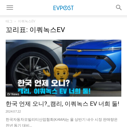
태그
이쿼녹스EV
꼬리표: 이쿼녹스EV
EV News
한국 언제 오니?_캠리, 이쿼녹스 EV 너희 둘!
2024.07.22
한국자동차모빌리티산업협회(KAMA)는 올 상반기 내수 시장 판매량은
전년 동기 대비...