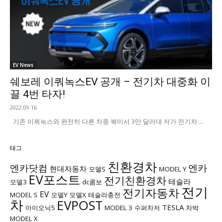
EV News
쉐보레 이쿼녹스EV 공개 – 전기차 대중화 이
끌 4번 타자!
2022.09.16
기존 이쿼녹스와 완전히 다른 차종 북미서 3만 달러대 저가 전기차 ...
태그
친환경차
엔카닷컴
엔카
현대자동차
모델S
MODEL Y
EV포스트
전기친환경차
테슬라
모델3
dc콤보
전기
전기자동차
EV
MODEL S
모델Y
모델X
테슬라충전
차
EVPOST
TESLA
아이오닉5
MODEL 3
수퍼차저
차박
MODEL X