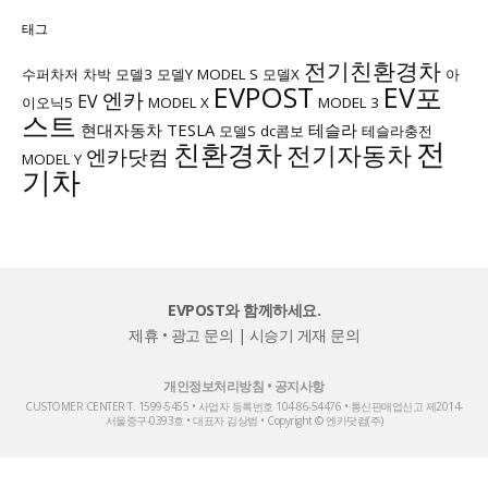
태그
전기친환경차
수퍼차저
차박
모델3
모델Y
MODEL S
모델X
아
EVPOST
EV포
엔카
EV
이오닉5
MODEL X
MODEL 3
스트
현대자동차
TESLA
테슬라
모델S
dc콤보
테슬라충전
전
친환경차
전기자동차
엔카닷컴
MODEL Y
기차
EVPOST와 함께하세요.
제휴 • 광고 문의
|
시승기 게재 문의
개인정보처리방침
•
공지사항
CUSTOMER CENTER T. 1599-5455 • 사업자 등록번호 104-86-54476 • 통신판매업신고 제2014-
서울중구-0393호 • 대표자 김상범 • Copyright © 엔카닷컴(주)