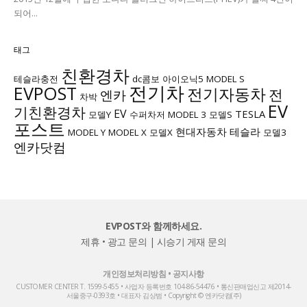
되어...
태그
친환경차
테슬라충전
dc콤보
아이오닉5
MODEL S
전기차
EVPOST
전기자동차
전
엔카
차박
EV
기친환경차
EV
TESLA
모델Y
수퍼차저
MODEL 3
모델S
포스트
현대자동차
테슬라
MODEL Y
MODEL X
모델X
모델3
엔카닷컴
EVPOST와 함께하세요.
제휴 • 광고 문의
|
시승기 게재 문의
개인정보처리방침
•
공지사항
CUSTOMER CENTER T. 1599-5455 • 사업자 등록번호 104-86-54476 • 통신판매업신고 제2014-
서울중구-0393호 • 대표자 김상범 • Copyright © 엔카닷컴(주)