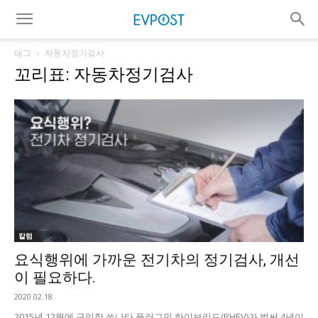
태그
자동차정기검사
꼬리표: 자동차정기검사
칼럼
요식행위에 가까운 전기차의 정기검사, 개선
이 필요하다.
2020.02.18
2015년 12월에 구입한 쏘나타 플러그인 하이브리드(PHEV)가 벌써 4년이