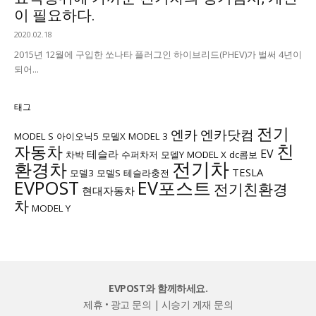
이 필요하다.
2020.02.18
2015년 12월에 구입한 쏘나타 플러그인 하이브리드(PHEV)가 벌써 4년이
되어...
태그
전기
엔카
엔카닷컴
MODEL S
아이오닉5
모델X
MODEL 3
친
자동차
EV
테슬라
차박
수퍼차저
모델Y
MODEL X
dc콤보
전기차
환경차
TESLA
모델3
모델S
테슬라충전
EVPOST
EV포스트
전기친환경
현대자동차
차
MODEL Y
EVPOST와 함께하세요.
제휴 • 광고 문의
|
시승기 게재 문의