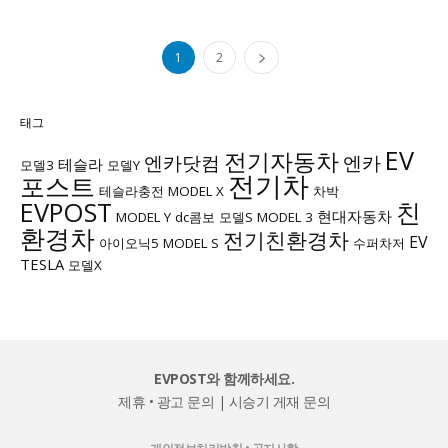
1
2
태그
EV
전기자동차
엔카닷컴
엔카
테슬라
모델3
모델Y
전기차
포스트
테슬라충전
MODEL X
차박
EVPOST
친
현대자동차
MODEL Y
dc콤보
모델S
MODEL 3
환경차
전기친환경차
EV
아이오닉5
MODEL S
수퍼차저
TESLA
모델X
EVPOST와 함께하세요.
제휴 • 광고 문의
|
시승기 게재 문의