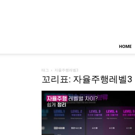
HOME
태그
자율주행레벨3
꼬리표: 자율주행레벨3