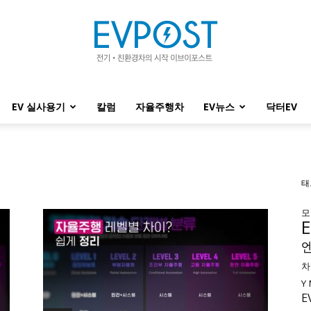
EV 실사용기
칼럼
자율주행차
EV뉴스
닥터EV
EVPOST
태
모
차
Y
E