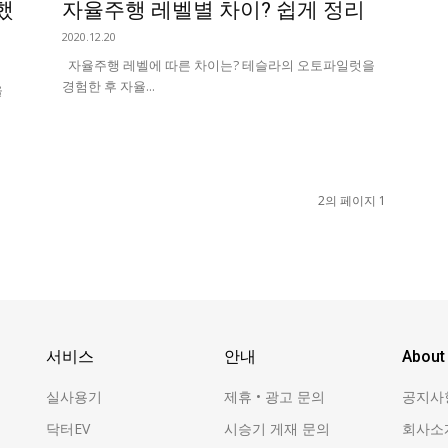
했
자율주행 레벨별 차이? 쉽게 정리
2020.12.20
자율주행 레벨에 따른 차이는? 테슬라의 오토파일럿을
경험한 후 자율...
을
2의 페이지 1
서비스
안내
About
실사용기
제휴 • 광고 문의
공지사
닥터EV
시승기 게재 문의
회사소