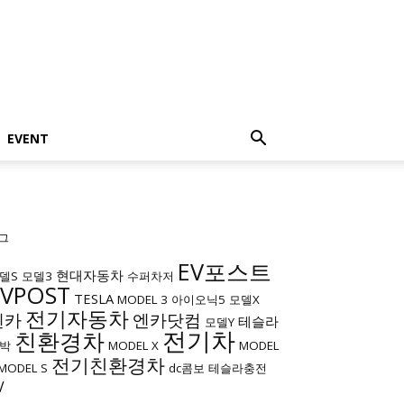
EVENT
그
EV포스트
현대자동차
델S
모델3
수퍼차저
EVPOST
TESLA
MODEL 3
아이오닉5
모델X
전기자동차
엔카
엔카닷컴
테슬라
모델Y
전기차
친환경차
박
MODEL X
MODEL
전기친환경차
MODEL S
dc콤보
테슬라충전
V