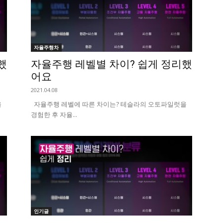
자율주행차
했
자율주행 레벨별 차이? 쉽게 정리했
어요
2021.04.08
을
자율주행 레벨에 따른 차이는? 테슬라의 오토파일럿을
경험한 후 자율...
인기글