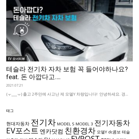
EV 오너리뷰
테슬라 전기차 자차 보험 꼭 들어야하나요?
feat. 돈 아깝다고….
2021.07.21
(ㅜ___ㅜ) 출고 2주만에 사고난 제 모델Y 차량입니다! 안녕하세요. 경...
태그
전기차
전기자동차
현대자동차
MODEL S
MODEL 3
EV포스트
친환경차
엔카닷컴
모델Y
dc콤보
테슬
EVPOST