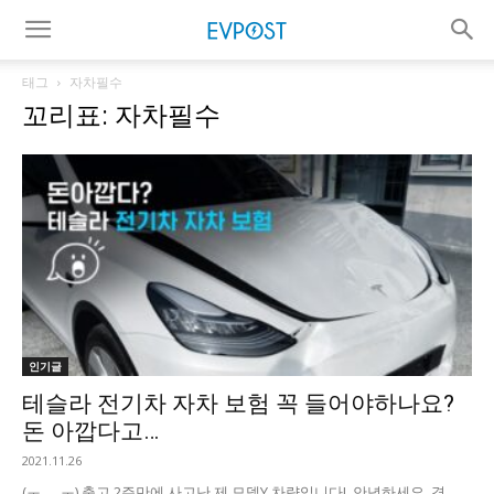
태그
자차필수
꼬리표: 자차필수
인기글
테슬라 전기차 자차 보험 꼭 들어야하나요?
돈 아깝다고…
2021.11.26
(ㅜ___ㅜ) 출고 2주만에 사고난 제 모델Y 차량입니다! 안녕하세요. 경...