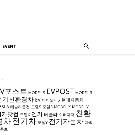
EVENT
그
EV포스트
EVPOST
MODEL S
MODEL 3
전기친환경차
EV
현대자동차
아이오닉5
ESLA
테슬라충전
모델S
모델3
MODEL X
MODEL Y
친환
엔카닷컴
엔카
테슬라
모델X
수퍼차저
전기차
경차
전기자동차
모델Y
차박
c콤보