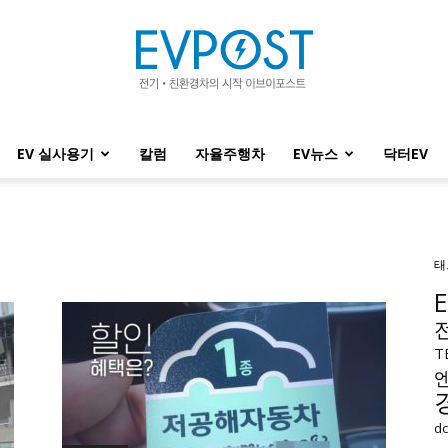
EV 실사용기
칼럼
자율주행차
EV뉴스
닥터EV
EVPOST
태
T
d