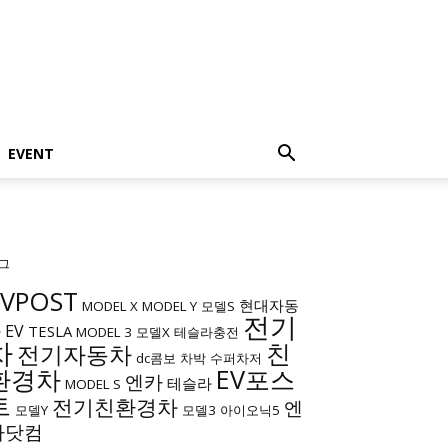
EVENT
그
EVPOST
현대자동
MODEL X
MODEL Y
모델S
전기
EV
차
TESLA
MODEL 3
모델X
테슬라충전
차
친
전기자동차
dc콤보
차박
수퍼차저
환경차
EV포스
엔카
테슬라
MODEL S
트
전기친환경차
엔
모델Y
모델3
아이오닉5
카닷컴