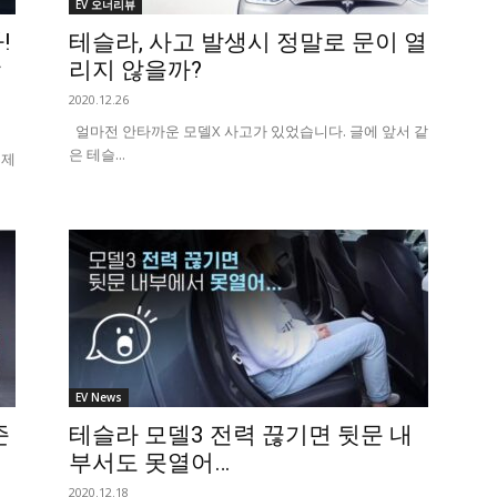
EV 오너리뷰
!
테슬라, 사고 발생시 정말로 문이 열
장
리지 않을까?
2020.12.26
얼마전 안타까운 모델X 사고가 있었습니다. 글에 앞서 같
은 테슬...
 제
EV News
준
테슬라 모델3 전력 끊기면 뒷문 내
부서도 못열어…
2020.12.18