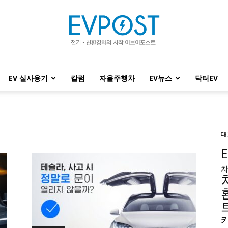
EV 실사용기
칼럼
자율주행차
EV뉴스
닥터EV
EVPOST
태