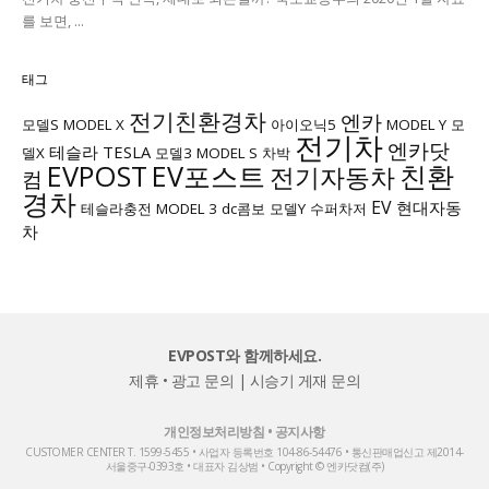
를 보면, ...
태그
전기친환경차
엔카
모델S
MODEL X
아이오닉5
MODEL Y
모
전기차
엔카닷
테슬라
TESLA
델X
모델3
MODEL S
차박
EVPOST
EV포스트
친환
전기자동차
컴
경차
EV
현대자동
테슬라충전
MODEL 3
dc콤보
모델Y
수퍼차저
차
EVPOST와 함께하세요.
제휴 • 광고 문의
|
시승기 게재 문의
개인정보처리방침
•
공지사항
CUSTOMER CENTER T. 1599-5455 • 사업자 등록번호 104-86-54476 • 통신판매업신고 제2014-
서울중구-0393호 • 대표자 김상범 • Copyright © 엔카닷컴(주)