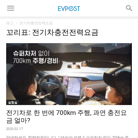
태그
전기차충전전력요금
꼬리표: 전기차충전전력요금
실험실
전기차로 한 번에 700km 주행, 과연 충전요
금 얼마?
2020.02.17
안녕하세요. 한량부부입니다. " 테슬라 모델 S 슈퍼차저 없이 700km 주