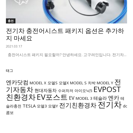
충전
전기차 충전어시스트 패키지 옵션은 추가하
지 마세요
2021.03.17
충전어시스트 패키지 필요할까? 안녕하세요. 고구려인입니다. 전기차...
태그
전
엔카닷컴
MODEL X
모델S
모델X
MODEL S
차박
MODEL Y
EVPOST
기자동차
현대자동차
수퍼차저
아이오닉5
친환경차
EV포스트
엔카
EV
테슬라
MODEL 3
테
전기차
전기친환경차
TESLA
슬라충전
모델3
모델Y
dc
콤보