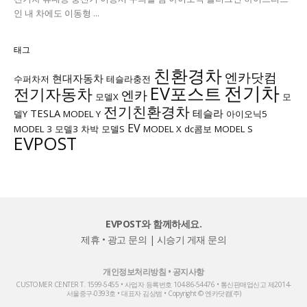
인 내 차에도 이동형 ...
태그
친환경차
엔카닷컴
현대자동차
수퍼차저
테슬라충전
전기차
EV포스트
전기자동차
엔카
모델X
모
전기친환경차
TESLA
테슬라
델Y
MODEL Y
아이오닉5
EV
MODEL 3
모델3
차박
모델S
MODEL X
dc콤보
MODEL S
EVPOST
EVPOST와 함께하세요.
제휴 • 광고 문의
|
시승기 게재 문의
개인정보처리방침
•
공지사항
CUSTOMER CENTER T. 1599-5455 • 사업자 등록번호 104-86-54476 • 통신판매업신고 제2014-
서울중구-0393호 • 대표자 김상범 • Copyright © 엔카닷컴(주)