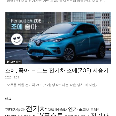
궁금하던 소형 전기차는 어떤 느낌? 출시전부터 궁금했다. 소형 전...
EV 오너리뷰
조에, 좋아! – 르노 전기차 조에(ZOE) 시승기
2020.11.09
모두를 위한 전기차 ZOE(조에) 생각보다는 작은 덩치. 하지만,...
태그
전기차
엔카
현대자동차
테슬라
차박
dc콤보
모델Y
EV포스트
전기자