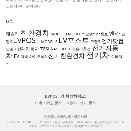
있는지부터 살펴본다....
태그
친환경차
엔카
테슬라
MODEL 3
MODEL Y
모델Y
dc콤보
모
EVPOST
EV포스트
엔카닷컴
델X
MODEL S
모델S
전기자동
현대자동차
TESLA
모델3
MODEL X
테슬라충전
전기차
차
전기친환경차
EV
차박
아이오닉5
수퍼차
저
EVPOST와 함께하세요.
제휴 • 광고 문의
|
시승기 게재 문의
개인정보처리방침
•
공지사항
CUSTOMER CENTER T. 1599-5455 • 사업자 등록번호 104-86-54476 • 통신판매업신고 제2014-
서울중구-0393호 • 대표자 김상범 • Copyright © 엔카닷컴(주)