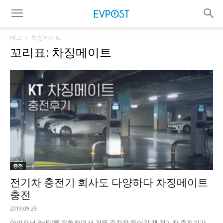
태그
차징메이트
꼬리표: 차징메이트
충전
전기차 충전기 회사도 다양하다 차징메이트
충전
2019.09.29
아이오닉 PHEV를 운행하면서 건물 주차장 들어갈 땐 전기차 충전기가