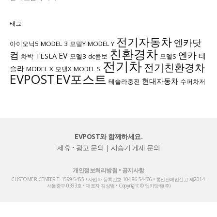
태그
전기자동차
엔카닷
아이오닉5
MODEL 3
모델Y
MODEL Y
친환경차
컴
엔카
EV
TESLA
테
차박
모델3
dc콤보
모델S
전기차
전기친환경차
슬라
MODEL X
모델X
MODEL S
EVPOST
EV포스트
현대자동차
테슬라충전
수퍼차저
EVPOST와 함께하세요.
제휴 • 광고 문의
|
시승기 게재 문의
개인정보처리방침
•
공지사항
CUSTOMER CENTER T. 1599-5455 • 사업자 등록번호 104-86-54476 • 통신판매업신고 제2014-
서울중구-0393호 • 대표자 김상범 • Copyright © 엔카닷컴(주)