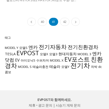
40
41
42
태그
전기자동차
전기친환경차
엔카
MODEL Y
모델S
EVPOST
엔카
TESLA
현대자동차
모델X
모델3
MODEL 3
EV포스트
친환
닷컴
EV
아이오닉5
수퍼차저
MODEL X
전기차
경차
테슬라
MODEL S
테슬라충전
모델Y
차박
dc
콤보
EVPOST와 함께하세요.
제휴 • 광고 문의
|
시승기 게재 문의