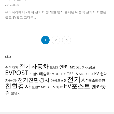
2019.08.26
우리나라에서 2세대 전기차 중 제일 먼저 출시된 대중적 전기차 차량은
볼트 EV였고 그다음...
1
2
태그
전기자동차
엔카
수퍼차저
모델3
MODEL X
dc콤보
EVPOST
EV
테슬라
TESLA
현대
모델S
MODEL Y
MODEL 3
전기차
전기친환경차
자동차
아이오닉5
테슬라충전
친환경차
EV포스트
엔카닷
모델Y
MODEL S
차박
컴
모델X