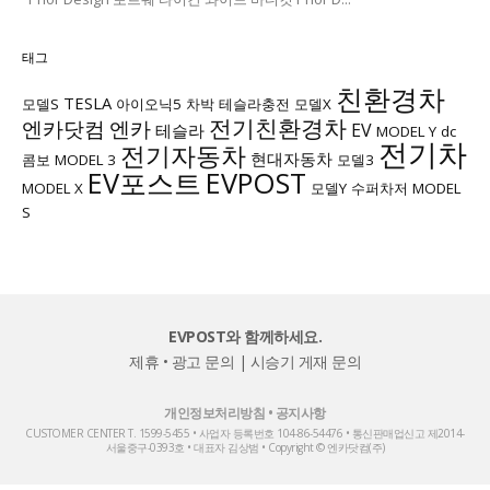
태그
친환경차
TESLA
모델S
아이오닉5
차박
테슬라충전
모델X
전기친환경차
엔카닷컴
엔카
EV
테슬라
MODEL Y
dc
전기차
전기자동차
현대자동차
콤보
MODEL 3
모델3
EV포스트
EVPOST
MODEL X
모델Y
수퍼차저
MODEL
S
EVPOST와 함께하세요.
제휴 • 광고 문의
|
시승기 게재 문의
개인정보처리방침
•
공지사항
CUSTOMER CENTER T. 1599-5455 • 사업자 등록번호 104-86-54476 • 통신판매업신고 제2014-
서울중구-0393호 • 대표자 김상범 • Copyright © 엔카닷컴(주)