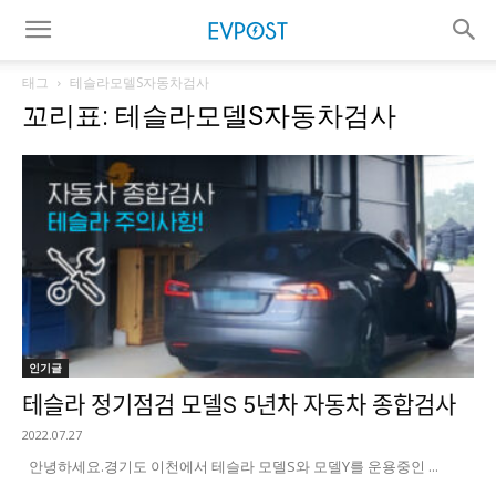
태그
테슬라모델S자동차검사
꼬리표: 테슬라모델S자동차검사
인기글
테슬라 정기점검 모델S 5년차 자동차 종합검사
2022.07.27
안녕하세요. ​경기도 이천에서 테슬라 모델S와 모델Y를 운용중인 ...