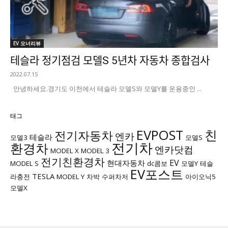
EV 오너리뷰
테슬라 정기점검 모델S 5년차 자동차 종합검사
2022.07.15
안녕하세요. ​경기도 이천에서 테슬라 모델S와 모델Y를 운용중인 ...
태그
EVPOST
친
전기자동차
엔카
테슬라
모델3
모델S
전기차
환경차
엔카닷컴
MODEL X
MODEL 3
전기친환경차
EV
현대자동차
MODEL S
dc콤보
모델Y
테슬
EV포스트
TESLA
라충전
MODEL Y
차박
수퍼차저
아이오닉5
모델X