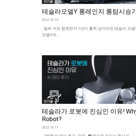
인기글
테슬라모델Y 롱레인지 롱텀시승
2022.10.15
벌써 저와 함께한지 1년이 훌쩍 넘어버린 테슬라 모델
모델X에...
인기글
테슬라가 로봇에 진심인 이유! Wh
Robot?
2022.10.11
2번째 AI 데이 후기 요약 ➊ 테슬라 AI Day 행사의 ...