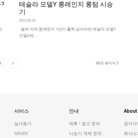
?
테슬라 모델Y 롱레인지 롱텀 시승
기
2022.09.20
작
벌써 저와 함께한지 1년이 훌쩍 넘어버린 테슬라 모델Y
모델X에...
8
68의 페이지 5
서비스
안내
About
실사용기
제휴 • 광고 문의
공지사
닥터EV
시승기 게재 문의
회사소