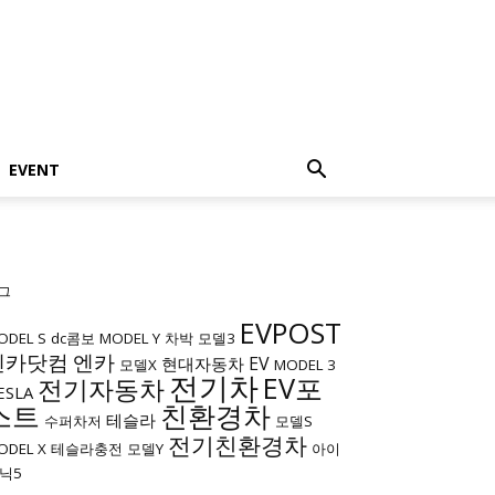
EVENT
그
EVPOST
ODEL S
dc콤보
MODEL Y
차박
모델3
엔카닷컴
엔카
EV
현대자동차
모델X
MODEL 3
전기차
EV포
전기자동차
ESLA
스트
친환경차
테슬라
수퍼차저
모델S
전기친환경차
ODEL X
테슬라충전
모델Y
아이
닉5