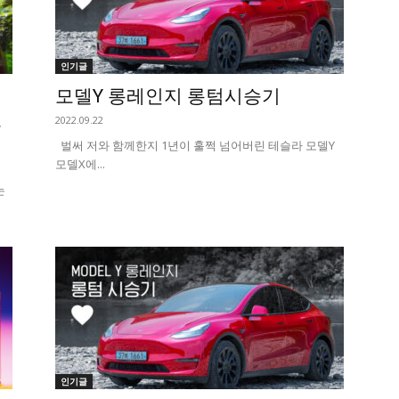
인기글
모델Y 롱레인지 롱텀시승기
델
2022.09.22
벌써 저와 함께한지 1년이 훌쩍 넘어버린 테슬라 모델Y
모델X에...
는
인기글