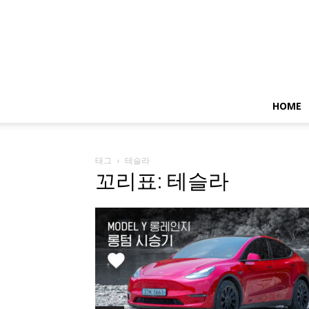
HOME
태그
테슬라
꼬리표: 테슬라