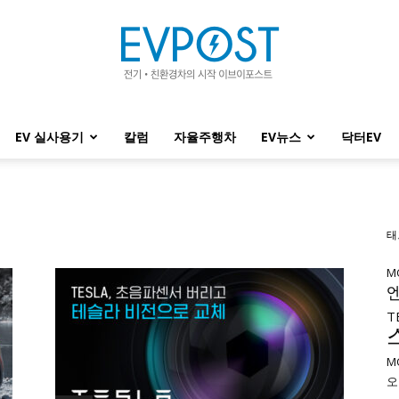
EV 실사용기
칼럼
자율주행차
EV뉴스
닥터EV
EVPOST
태
M
T
M
오