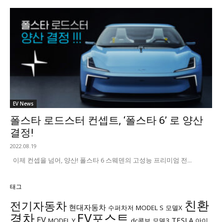
EV News
폴스타 로드스터 컨셉트, ‘폴스타 6’ 로 양산
결정!
2022.08.19
이제 컨셉을 넘어, 양산! 폴스타 6 스웨덴의 고성능 프리미엄 전...
태그
친환
전기자동차
현대자동차
수퍼차저
MODEL S
모델X
경차
EV포스트
EV
TESLA
MODEL Y
dc콤보
모델3
아이