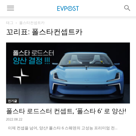
태그
폴스타컨셉트카
꼬리표: 폴스타컨셉트카
인기글
폴스타 로드스터 컨셉트, ‘폴스타 6’ 로 양산!
2022.08.22
이제 컨셉을 넘어, 양산! 폴스타 6 스웨덴의 고성능 프리미엄 전...