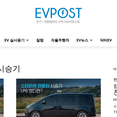
EV 실사용기
칼럼
자율주행차
EV뉴스
닥터EV
EVPOST
 시승기
태
M
수
T