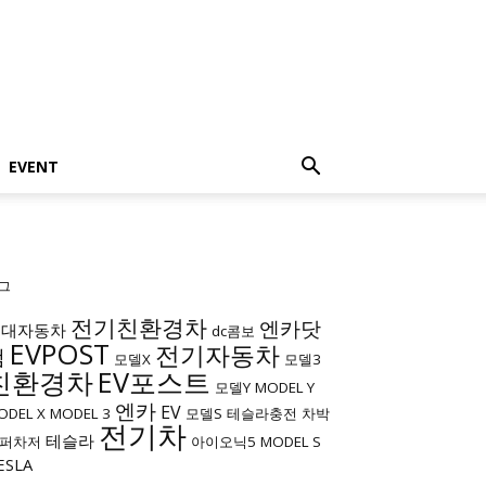
EVENT
그
전기친환경차
엔카닷
현대자동차
dc콤보
EVPOST
전기자동차
컴
모델X
모델3
친환경차
EV포스트
모델Y
MODEL Y
엔카
EV
ODEL X
MODEL 3
모델S
테슬라충전
차박
전기차
테슬라
퍼차저
아이오닉5
MODEL S
ESLA