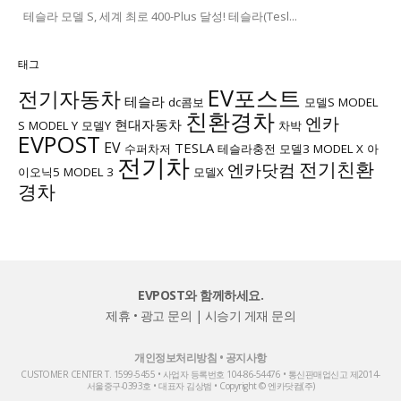
테슬라 모델 S, 세계 최로 400-Plus 달성! 테슬라(Tesl...
태그
EV포스트
전기자동차
테슬라
dc콤보
모델S
MODEL
친환경차
엔카
현대자동차
S
MODEL Y
모델Y
차박
EVPOST
EV
TESLA
수퍼차저
테슬라충전
모델3
MODEL X
아
전기차
전기친환
엔카닷컴
이오닉5
MODEL 3
모델X
경차
EVPOST와 함께하세요.
제휴 • 광고 문의
|
시승기 게재 문의
개인정보처리방침
•
공지사항
CUSTOMER CENTER T. 1599-5455 • 사업자 등록번호 104-86-54476 • 통신판매업신고 제2014-
서울중구-0393호 • 대표자 김상범 • Copyright © 엔카닷컴(주)