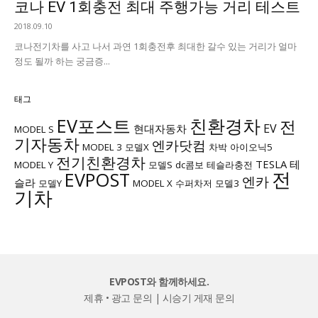
코나 EV 1회충전 최대 주행가능 거리 테스트
2018.09.10
코나전기차를 사고 나서 과연 1회충전후 최대한 갈수 있는 거리가 얼마
정도 될까 하는 궁금증...
태그
EV포스트
친환경차
전
EV
현대자동차
MODEL S
기자동차
엔카닷컴
MODEL 3
모델X
차박
아이오닉5
전기친환경차
TESLA
테
MODEL Y
모델S
dc콤보
테슬라충전
전
EVPOST
엔카
슬라
모델Y
MODEL X
수퍼차저
모델3
기차
EVPOST와 함께하세요.
제휴 • 광고 문의
|
시승기 게재 문의