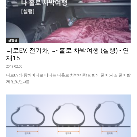
실험실
니로EV. 전기차, 나 홀로 차박여행 (실행) • 연
재15
2019.02.03
니로EV와 동해바다로 떠나는 나홀로 차박여행! 만반의 준비(사실 준비랄
게 없었던..)를 ...