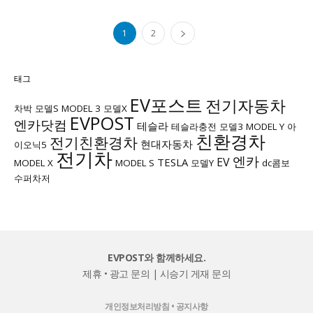
1
2
태그
EV포스트
전기자동차
차박
모델S
MODEL 3
모델X
EVPOST
엔카닷컴
테슬라
테슬라충전
모델3
MODEL Y
아
친환경차
전기친환경차
현대자동차
이오닉5
전기차
엔카
EV
TESLA
MODEL X
MODEL S
모델Y
dc콤보
수퍼차저
EVPOST와 함께하세요.
제휴 • 광고 문의
|
시승기 게재 문의
개인정보처리방침
•
공지사항