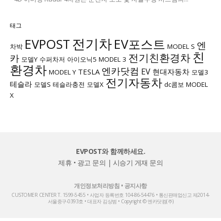
태그
전기차
EVPOST
EV포스트
엔
차박
MODEL S
친
전기친환경차
카
모델Y
수퍼차저
아이오닉5
MODEL 3
환경차
엔카닷컴
EV
TESLA
현대자동차
MODEL Y
모델3
전기자동차
테슬라
모델S
테슬라충전
모델X
dc콤보
MODEL
X
EVPOST와 함께하세요.
제휴 • 광고 문의
|
시승기 게재 문의
개인정보처리방침
•
공지사항
CUSTOMER CENTER T. 1599-5455 • 사업자 등록번호 104-86-54476 • 통신판매업신고 제2014-
서울중구-0393호 • 대표자 김상범 • Copyright © 엔카닷컴(주)