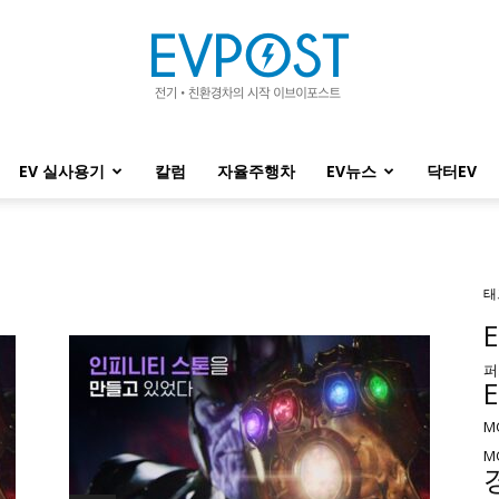
EV 실사용기
칼럼
자율주행차
EV뉴스
닥터EV
EVPOST
태
퍼
M
M