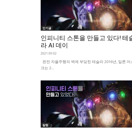
인기글
인피니티 스톤을 만들고 있다! 테
라 AI 데이
2021.09.02
완전 자율주행의 벽에 부딪힌 테슬라 2016년, 일론 머
크는 2...
칼럼