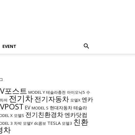
EVENT
그
EV포스트
MODEL Y
테슬라충전
아이오닉5
수
전기차
전기자동차
엔카
차저
모델X
EVPOST
EV
현대자동차
테슬라
MODEL S
전기친환경차
엔카닷컴
ODEL X
모델S
친환
TESLA
ODEL 3
차박
모델Y
dc콤보
모델3
경차