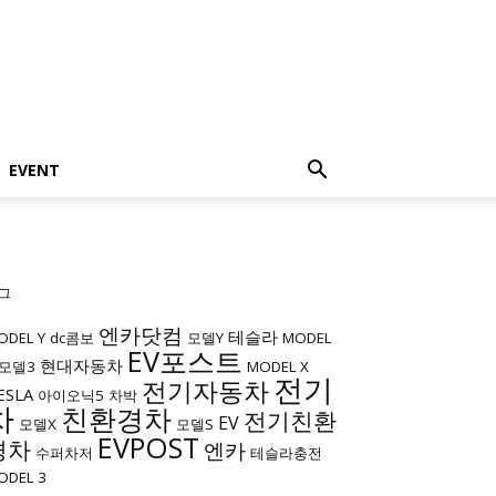
EVENT
그
엔카닷컴
테슬라
ODEL Y
dc콤보
모델Y
MODEL
EV포스트
현대자동차
모델3
MODEL X
전기
전기자동차
ESLA
아이오닉5
차박
차
친환경차
전기친환
EV
모델X
모델S
EVPOST
경차
엔카
수퍼차저
테슬라충전
ODEL 3