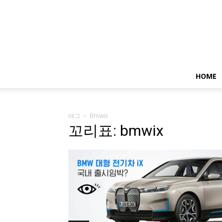
HOME
태그
Bmwix
꼬리표: bmwix