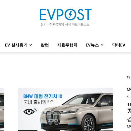
EV 실사용기
칼럼
자율주행차
EV뉴스
닥터EV
EVPOST
태
M
S
T
M