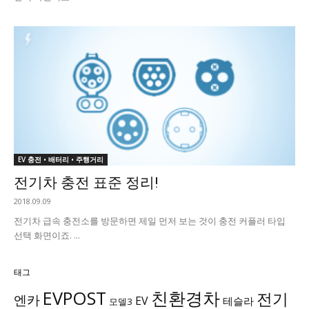
EV 충전 • 배터리 • 주행거리
전기차 충전 표준 정리!
2018.09.09
전기차 급속 충전소를 방문하면 제일 먼저 보는 것이 충전 커플러 타입
선택 화면이죠. ...
태그
EVPOST
친환경차
전기
엔카
EV
테슬라
모델3