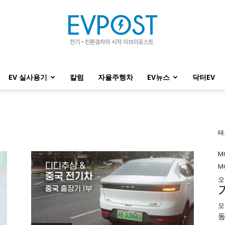
EV 실사용기
칼럼
자율주행차
EV뉴스
닥터EV
EVPOST
태
M
M
오
모