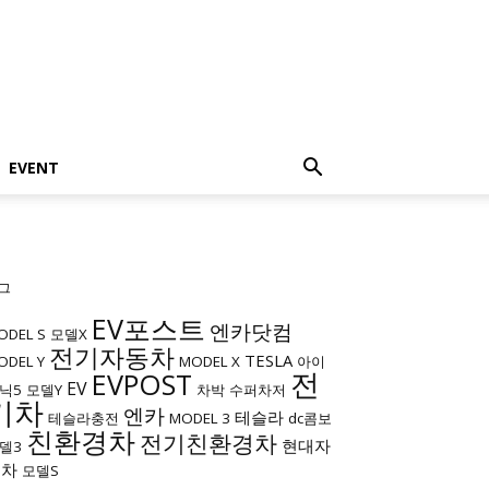
EVENT
그
EV포스트
엔카닷컴
ODEL S
모델X
전기자동차
TESLA
ODEL Y
MODEL X
아이
전
EVPOST
EV
닉5
모델Y
차박
수퍼차저
기차
엔카
테슬라
테슬라충전
MODEL 3
dc콤보
친환경차
전기친환경차
현대자
델3
동차
모델S