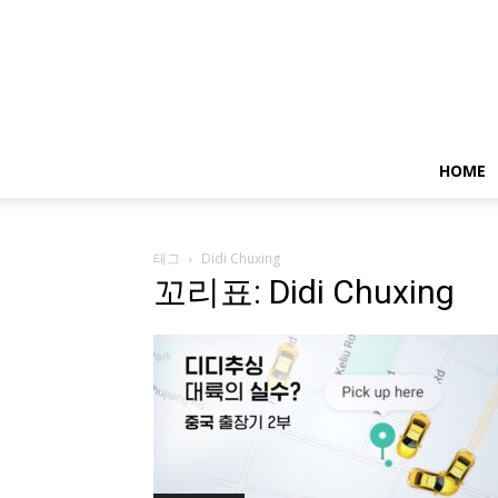
HOME
태그
Didi Chuxing
꼬리표: Didi Chuxing